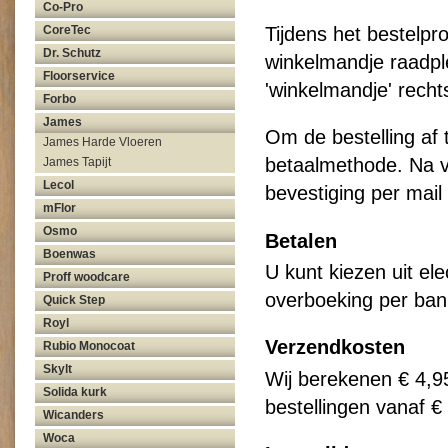
Co-Pro
CoreTec
Tijdens het bestelp
Dr. Schutz
winkelmandje raadpl
Floorservice
'winkelmandje' rech
Forbo
James
Om de bestelling af 
James Harde Vloeren
betaalmethode. Na vo
James Tapijt
Lecol
bevestiging per mail
mFlor
Osmo
Betalen
Boenwas
U kunt kiezen uit el
Proff woodcare
overboeking per ban
Quick Step
Royl
Verzendkosten
Rubio Monocoat
Skylt
Wij berekenen € 4,9
Solida kurk
bestellingen vanaf 
Wicanders
Woca