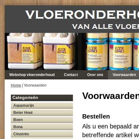
Webshop vloeronderhoud
Contact
Over ons
Voorwaarden
Home
| Voorwaarden
Voorwaarde
Categorieën
Aquamarijn
Beter Hout
Bestellen
Boen
Als u een bepaald art
Bona
betreffende artikel 
Cinzento