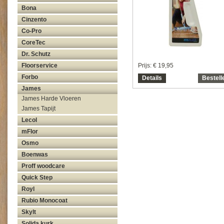
Bona
Cinzento
Co-Pro
CoreTec
Dr. Schutz
Prijs:
€ 19,95
Floorservice
Forbo
Details
Bestell
James
James Harde Vloeren
James Tapijt
Lecol
mFlor
Osmo
Boenwas
Proff woodcare
Quick Step
Royl
Rubio Monocoat
Skylt
Solida kurk