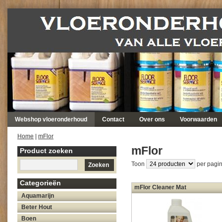
Webshop vloeronderhoud
Contact
Over ons
Voorwaarden
Home
|
mFlor
mFlor
Product zoeken
Toon
per pagin
Zoeken
Categorieën
mFlor Cleaner Mat
Aquamarijn
Beter Hout
Boen