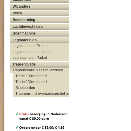
Wicanders
Woca
Bescherming
Luchtbevochtiging
Boenmachine
Legmaterialen
Legmaterialen Plinten
Legmaterialen Laminaat
Legmaterialen Parket
Traprenovatie
Traprenovatie Maestro laminaat
Trede 100cm breed
Trede 130cm breed
Stootborden
Trapneus incl overgangsprofiel bovenzijde trap