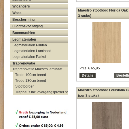
Wicanders
Maestro stootbord Florida Oak 
Woca
3 stuks)
Bescherming
Luchtbevochtiging
Boenmachine
Legmaterialen
Legmaterialen Plinten
Legmaterialen Laminaat
Legmaterialen Parket
Traprenovatie
Prijs:
€ 65,95
Traprenovatie Maestro laminaat
Trede 100cm breed
Details
Bestell
Trede 130cm breed
Stootborden
Maestro stootbord Louisiana O
Trapneus incl overgangsprofiel bovenzijde trap
(per 3 stuks)