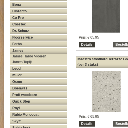
Bona
Cinzento
Co-Pro
CoreTec
Dr. Schutz
Prijs:
€ 65,95
Floorservice
Forbo
Details
Bestell
James
James Harde Vloeren
Maestro stootbord Terrazzo Gr
James Tapijt
(per 3 stuks)
Lecol
mFlor
Osmo
Boenwas
Proff woodcare
Quick Step
Royl
Rubio Monocoat
Prijs:
€ 65,95
Skylt
Details
Bestell
Solida kurk