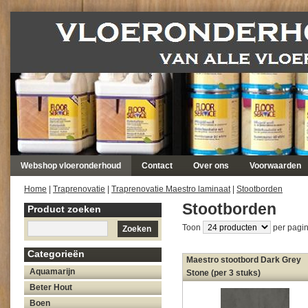
Webshop vloeronderhoud
Contact
Over ons
Voorwaarden
Home
|
Traprenovatie
|
Traprenovatie Maestro laminaat
|
Stootborden
Stootborden
Product zoeken
Toon
per pagin
Zoeken
Categorieën
Maestro stootbord Dark Grey
Aquamarijn
Stone (per 3 stuks)
Beter Hout
Boen