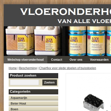
Webshop vloeronderhoud
Contact
Over ons
Voorwaarden
Home
|
Bescherming
|
Chairfixx voor slede stoelen of buisstoelen
Product zoeken
Zoeken
Categorieën
Aquamarijn
Beter Hout
Boen