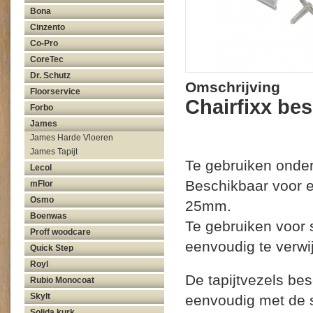
Bona
Cinzento
Co-Pro
CoreTec
Dr. Schutz
Omschrijving
Floorservice
Chairfixx be
Forbo
James
James Harde Vloeren
James Tapijt
Te gebruiken onder
Lecol
Beschikbaar voor
mFlor
Osmo
25mm.
Boenwas
Te gebruiken voor 
Proff woodcare
eenvoudig te verwi
Quick Step
Royl
De tapijtvezels be
Rubio Monocoat
Skylt
eenvoudig met de s
Solida kurk