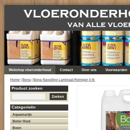
Webshop vloeronderhoud
Contact
Over ons
Voorwaarden
Home
|
Bona
|
Bona Navulling Laminaat Reiniger 4 ltr.
Product zoeken
Zoeken
Categorieën
Aquamarijn
Beter Hout
Boen