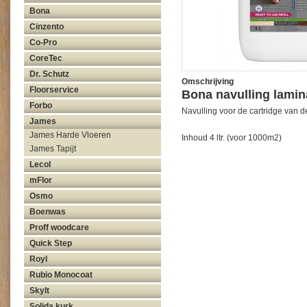
Bona
Cinzento
Co-Pro
CoreTec
Dr. Schutz
Omschrijving
Floorservice
Bona navulling lamina
Forbo
Navulling voor de cartridge van 
James
James Harde Vloeren
Inhoud 4 ltr. (voor 1000m2)
James Tapijt
Lecol
mFlor
Osmo
Boenwas
Proff woodcare
Quick Step
Royl
Rubio Monocoat
Skylt
Solida kurk