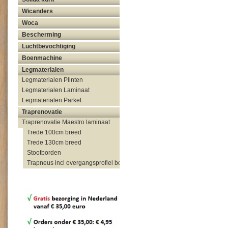
Wicanders
Woca
Bescherming
Luchtbevochtiging
Boenmachine
Legmaterialen
Legmaterialen Plinten
Legmaterialen Laminaat
Legmaterialen Parket
Traprenovatie
Traprenovatie Maestro laminaat
Trede 100cm breed
Trede 130cm breed
Stootborden
Trapneus incl overgangsprofiel bovenzijde trap