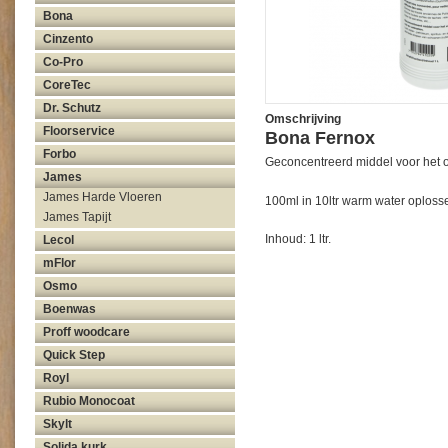
Bona
Cinzento
Co-Pro
CoreTec
Dr. Schutz
Omschrijving
Floorservice
Bona Fernox
Forbo
Geconcentreerd middel voor het o
James
James Harde Vloeren
100ml in 10ltr warm water oploss
James Tapijt
Inhoud: 1 ltr.
Lecol
mFlor
Osmo
Boenwas
Proff woodcare
Quick Step
Royl
Rubio Monocoat
Skylt
Solida kurk