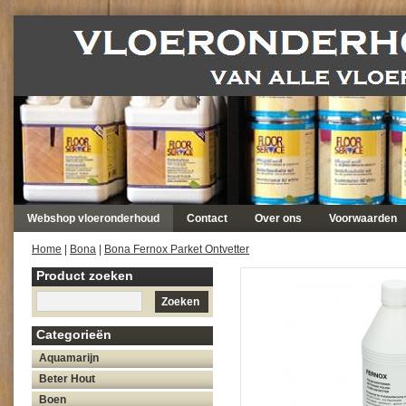
Webshop vloeronderhoud
Contact
Over ons
Voorwaarden
Home
|
Bona
|
Bona Fernox Parket Ontvetter
Product zoeken
Zoeken
Categorieën
Aquamarijn
Beter Hout
Boen