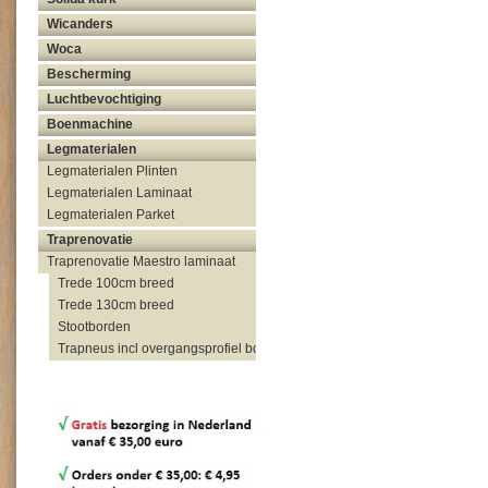
Wicanders
Woca
Bescherming
Luchtbevochtiging
Boenmachine
Legmaterialen
Legmaterialen Plinten
Legmaterialen Laminaat
Legmaterialen Parket
Traprenovatie
Traprenovatie Maestro laminaat
Trede 100cm breed
Trede 130cm breed
Stootborden
Trapneus incl overgangsprofiel bovenzijde trap