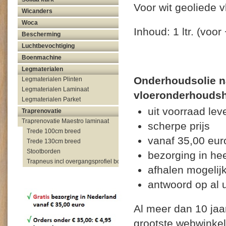
Voor wit geoliede v
Wicanders
Woca
Inhoud: 1 ltr. (voo
Bescherming
Luchtbevochtiging
Boenmachine
Legmaterialen
Onderhoudsolie na
Legmaterialen Plinten
Legmaterialen Laminaat
vloeronderhoudsh
Legmaterialen Parket
uit voorraad lev
Traprenovatie
Traprenovatie Maestro laminaat
scherpe prijs
Trede 100cm breed
vanaf 35,00 eur
Trede 130cm breed
Stootborden
bezorging in he
Trapneus incl overgangsprofiel bovenzijde trap
afhalen mogelijk
antwoord op al 
Al meer dan 10 jaa
grootste webwinkel