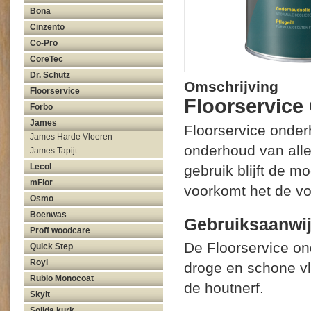
Bona
Cinzento
Co-Pro
CoreTec
Dr. Schutz
Omschrijving
Floorservice
Floorservice
Forbo
James
Floorservice onder
James Harde Vloeren
onderhoud van alle
James Tapijt
Lecol
gebruik blijft de m
mFlor
voorkomt het de v
Osmo
Boenwas
Gebruiksaanwij
Proff woodcare
De Floorservice on
Quick Step
Royl
droge en schone vl
Rubio Monocoat
de houtnerf.
Skylt
Solida kurk