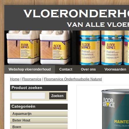
Webshop vloeronderhoud
Contact
Over ons
Voorwaarden
Home
|
Floorservice
|
Floorservice Onderhoudsolie Naturel
Product zoeken
Zoeken
Categorieën
Aquamarijn
Beter Hout
Boen