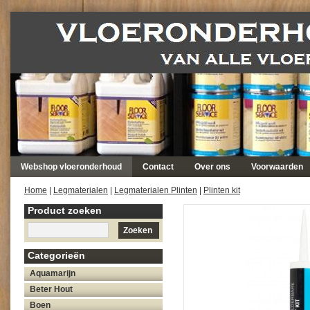
Webshop vloeronderhoud
Contact
Over ons
Voorwaarden
Home
|
Legmaterialen
|
Legmaterialen Plinten
|
Plinten kit
Product zoeken
Zoeken
Categorieën
Aquamarijn
Beter Hout
Boen