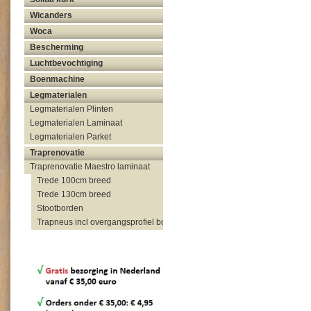
Wicanders
Woca
Bescherming
Luchtbevochtiging
Boenmachine
Legmaterialen
Legmaterialen Plinten
Legmaterialen Laminaat
Legmaterialen Parket
Traprenovatie
Traprenovatie Maestro laminaat
Trede 100cm breed
Trede 130cm breed
Stootborden
Trapneus incl overgangsprofiel bovenzijde trap