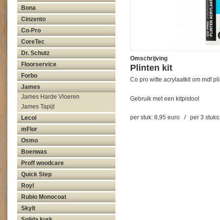
Bona
Cinzento
Co-Pro
CoreTec
Dr. Schutz
Omschrijving
Floorservice
Plinten kit
Forbo
Co pro witte acrylaatkit om mdf pli
James
James Harde Vloeren
Gebruik met een kitpistool
James Tapijt
per stuk: 8,95 euro / per 3 stuks:
Lecol
mFlor
Osmo
Boenwas
Proff woodcare
Quick Step
Royl
Rubio Monocoat
Skylt
Solida kurk