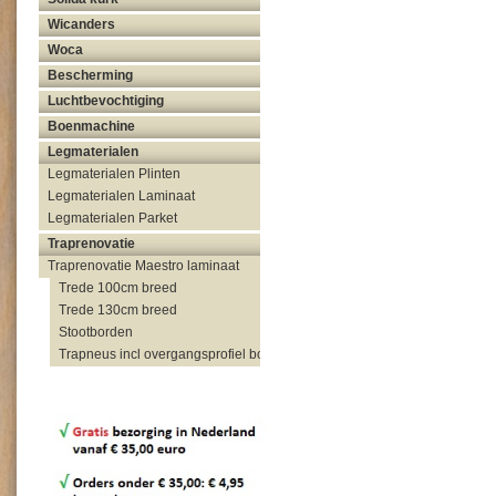
Wicanders
Woca
Bescherming
Luchtbevochtiging
Boenmachine
Legmaterialen
Legmaterialen Plinten
Legmaterialen Laminaat
Legmaterialen Parket
Traprenovatie
Traprenovatie Maestro laminaat
Trede 100cm breed
Trede 130cm breed
Stootborden
Trapneus incl overgangsprofiel bovenzijde trap