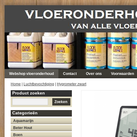
Webshop vloeronderhoud
Contact
Over ons
Voorwaarden
Home
|
Luchtbevochtiging
|
Hygrometer zwart
Product zoeken
Zoeken
Categorieën
Aquamarijn
Beter Hout
Boen