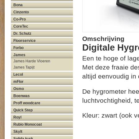
Bona
Cinzento
Co-Pro
CoreTec
Dr. Schutz
Omschrijving
Floorservice
Digitale Hyg
Forbo
James
Een te hoge of lage
James Harde Vloeren
Met deze fraaie de
James Tapijt
Lecol
altijd eenvoudig i
mFlor
Osmo
De hygrometer heef
Boenwas
luchtvochtigheid, t
Proff woodcare
Quick Step
Kleur: zwart (ook ve
Royl
Rubio Monocoat
Skylt
Solida kurk