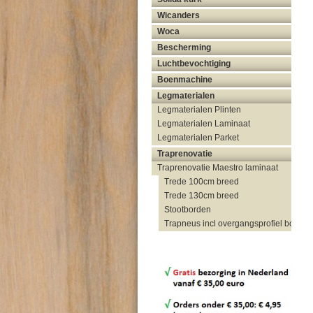
Wicanders
Woca
Bescherming
Luchtbevochtiging
Boenmachine
Legmaterialen
Legmaterialen Plinten
Legmaterialen Laminaat
Legmaterialen Parket
Traprenovatie
Traprenovatie Maestro laminaat
Trede 100cm breed
Trede 130cm breed
Stootborden
Trapneus incl overgangsprofiel bovenzi