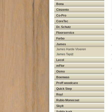
Bona
Cinzento
Co-Pro
CoreTec
Dr. Schutz
Floorservice
Forbo
James
James Harde Vloeren
James Tapijt
Lecol
mFlor
Osmo
Boenwas
Proff woodcare
Quick Step
Royl
Rubio Monocoat
Skylt
Solida kurk