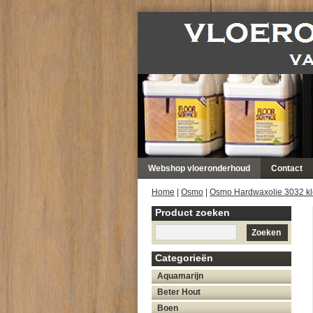
Webshop vloeronderhoud
Contact
Home
|
Osmo
|
Osmo Hardwaxolie 3032 kle
Product zoeken
Zoeken
Categorieën
Aquamarijn
Beter Hout
Boen