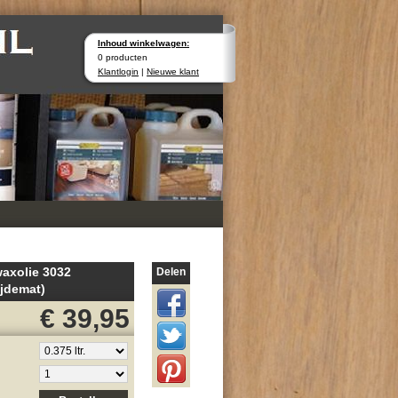
Inhoud winkelwagen:
0 producten
Klantlogin
|
Nieuwe klant
axolie 3032
Delen
ijdemat)
€ 39,95