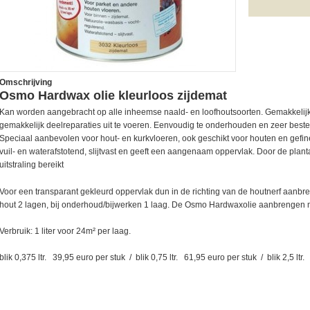
Omschrijving
Osmo Hardwax olie kleurloos zijdemat
Kan worden aangebracht op alle inheemse naald- en loofhoutsoorten. Gemakkelijk aa
gemakkelijk deelreparaties uit te voeren. Eenvoudig te onderhouden en zeer besten
Speciaal aanbevolen voor hout- en kurkvloeren, ook geschikt voor houten en gef
vuil- en waterafstotend, slijtvast en geeft een aangenaam oppervlak. Door de plan
uitstraling bereikt
Voor een transparant gekleurd oppervlak dun in de richting van de houtnerf aanbre
hout 2 lagen, bij onderhoud/bijwerken 1 laag. De Osmo Hardwaxolie aanbrengen m
Verbruik: 1 liter voor 24m² per laag.
blik 0,375 ltr. 39,95 euro per stuk / blik 0,75 ltr. 61,95 euro per stuk / blik 2,5 ltr