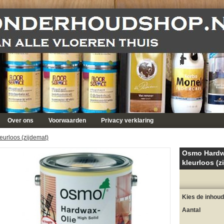
Over ons
Voorwaarden
Privacy verklaring
urloos (zijdemat)
Osmo Hardw
kleurloos (z
Kies de inhoud
Aantal