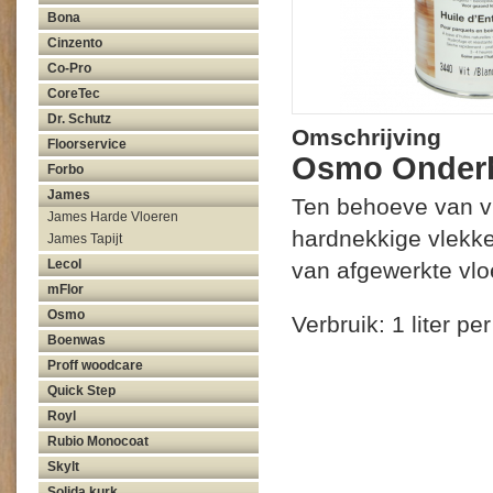
Bona
Cinzento
Co-Pro
CoreTec
Dr. Schutz
Omschrijving
Floorservice
Osmo Onderh
Forbo
James
Ten behoeve van vl
James Harde Vloeren
hardnekkige vlekke
James Tapijt
Lecol
van afgewerkte vlo
mFlor
Osmo
Verbruik: 1 liter p
Boenwas
Proff woodcare
Quick Step
Royl
Rubio Monocoat
Skylt
Solida kurk