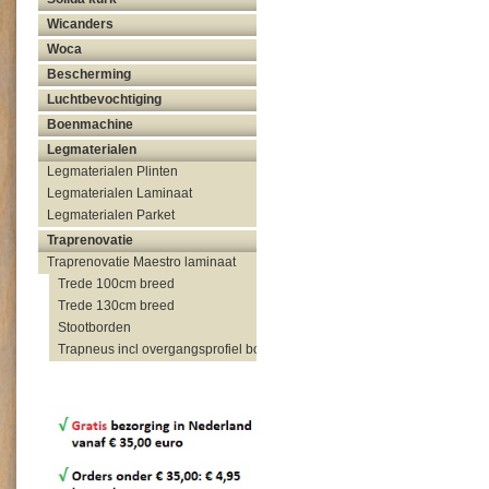
Wicanders
Woca
Bescherming
Luchtbevochtiging
Boenmachine
Legmaterialen
Legmaterialen Plinten
Legmaterialen Laminaat
Legmaterialen Parket
Traprenovatie
Traprenovatie Maestro laminaat
Trede 100cm breed
Trede 130cm breed
Stootborden
Trapneus incl overgangsprofiel bovenzijde trap