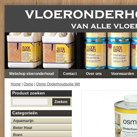
Webshop vloeronderhoud
Contact
Over ons
Voorwaarden
Home
|
Osmo
|
Osmo Onderhoudsolie Wit
Product zoeken
Zoeken
Categorieën
Aquamarijn
Beter Hout
Boen