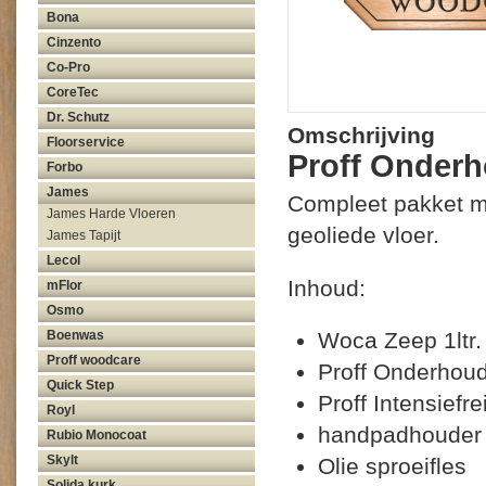
Bona
Cinzento
Co-Pro
CoreTec
Dr. Schutz
Omschrijving
Floorservice
Proff Onderh
Forbo
James
Compleet pakket m
James Harde Vloeren
geoliede vloer.
James Tapijt
Lecol
Inhoud:
mFlor
Osmo
Woca Zeep 1ltr.
Boenwas
Proff woodcare
Proff Onderhouds
Quick Step
Proff Intensiefrei
Royl
handpadhouder 
Rubio Monocoat
Skylt
Olie sproeifles
Solida kurk