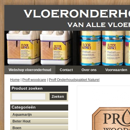
Webshop vloeronderhoud
Contact
Over ons
Voorwaarden
Home
|
Proff woodcare
|
Proff Onderhoudspakket Naturel
Product zoeken
Zoeken
Categorieën
Aquamarijn
Beter Hout
Boen