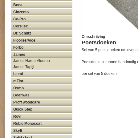
Bona
Cinzento
Co-Pro
CoreTec
Dr. Schutz
Omschrijving
Floorservice
Poetsdoeken
Forbo
Set van 5 poetsdoeken om overtoll
James
James Harde Vloeren
Poetsdoeken kunnen handmatig o
James Tapijt
per set van 5 doeken
Lecol
mFlor
Osmo
Boenwas
Proff woodcare
Quick Step
Royl
Rubio Monocoat
Skylt
Solida kurk