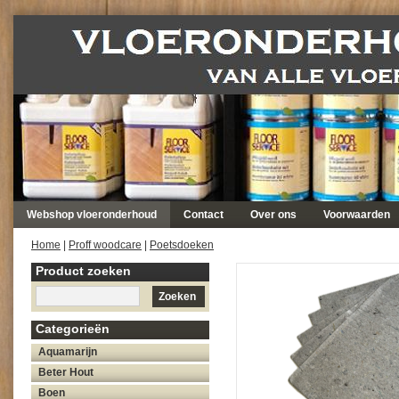
Webshop vloeronderhoud
Contact
Over ons
Voorwaarden
Home
|
Proff woodcare
|
Poetsdoeken
Product zoeken
Zoeken
Categorieën
Aquamarijn
Beter Hout
Boen