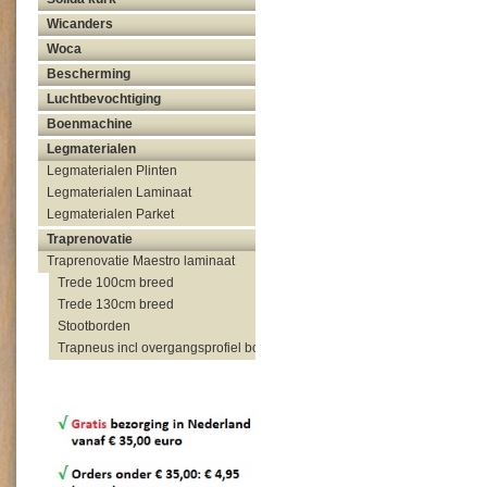
Wicanders
Woca
Bescherming
Luchtbevochtiging
Boenmachine
Legmaterialen
Legmaterialen Plinten
Legmaterialen Laminaat
Legmaterialen Parket
Traprenovatie
Traprenovatie Maestro laminaat
Trede 100cm breed
Trede 130cm breed
Stootborden
Trapneus incl overgangsprofiel bovenzijde trap