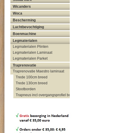
Wicanders
Woca
Bescherming
Luchtbevochtiging
Boenmachine
Legmaterialen
Legmaterialen Plinten
Legmaterialen Laminaat
Legmaterialen Parket
Traprenovatie
Traprenovatie Maestro laminaat
Trede 100cm breed
Trede 130cm breed
Stootborden
Trapneus incl overgangsprofiel bovenzijde trap