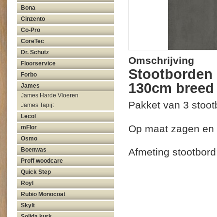
Bona
Cinzento
Co-Pro
CoreTec
Dr. Schutz
Omschrijving
Floorservice
Stootborden 
Forbo
130cm breed 
James
James Harde Vloeren
Pakket van 3 stoot
James Tapijt
Lecol
Op maat zagen en 
mFlor
Osmo
Afmeting stootbor
Boenwas
Proff woodcare
Quick Step
Royl
Rubio Monocoat
Skylt
Solida kurk