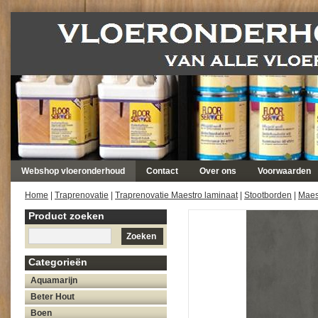
Webshop vloeronderhoud
Contact
Over ons
Voorwaarden
Home
|
Traprenovatie
|
Traprenovatie Maestro laminaat
|
Stootborden
|
Maest
Product zoeken
Zoeken
Categorieën
Aquamarijn
Beter Hout
Boen