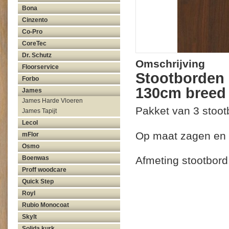
Bona
Cinzento
Co-Pro
CoreTec
Dr. Schutz
Omschrijving
Floorservice
Stootborden 
Forbo
130cm breed 
James
James Harde Vloeren
Pakket van 3 stoo
James Tapijt
Lecol
Op maat zagen en 
mFlor
Osmo
Afmeting stootbor
Boenwas
Proff woodcare
Quick Step
Royl
Rubio Monocoat
Skylt
Solida kurk