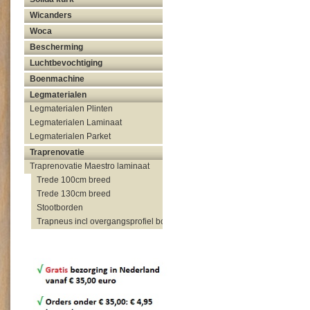
Wicanders
Woca
Bescherming
Luchtbevochtiging
Boenmachine
Legmaterialen
Legmaterialen Plinten
Legmaterialen Laminaat
Legmaterialen Parket
Traprenovatie
Traprenovatie Maestro laminaat
Trede 100cm breed
Trede 130cm breed
Stootborden
Trapneus incl overgangsprofiel bovenzijde trap