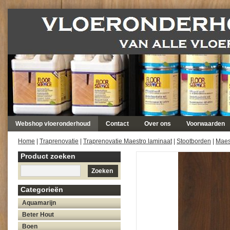
Webshop vloeronderhoud
Contact
Over ons
Voorwaarden
Home
|
Traprenovatie
|
Traprenovatie Maestro laminaat
|
Stootborden
|
Maes
Product zoeken
Zoeken
Categorieën
Aquamarijn
Beter Hout
Boen