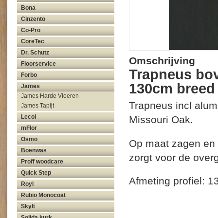
Bona
Cinzento
Co-Pro
CoreTec
Dr. Schutz
Omschrijving
Floorservice
Trapneus bov
Forbo
130cm breed
James
James Harde Vloeren
Trapneus incl alum
James Tapijt
Lecol
Missouri Oak.
mFlor
Osmo
Op maat zagen en v
Boenwas
zorgt voor de over
Proff woodcare
Quick Step
Afmeting profiel: 
Royl
Rubio Monocoat
Skylt
Solida kurk