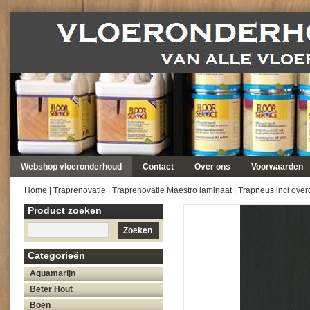
Webshop vloeronderhoud
Contact
Over ons
Voorwaarden
Home
|
Traprenovatie
|
Traprenovatie Maestro laminaat
|
Trapneus incl over
Product zoeken
Zoeken
Categorieën
Aquamarijn
Beter Hout
Boen