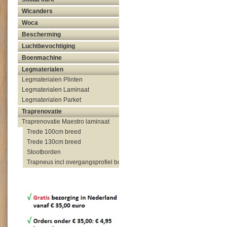
Wicanders
Woca
Bescherming
Luchtbevochtiging
Boenmachine
Legmaterialen
Legmaterialen Plinten
Legmaterialen Laminaat
Legmaterialen Parket
Traprenovatie
Traprenovatie Maestro laminaat
Trede 100cm breed
Trede 130cm breed
Stootborden
Trapneus incl overgangsprofiel bovenzijde trap