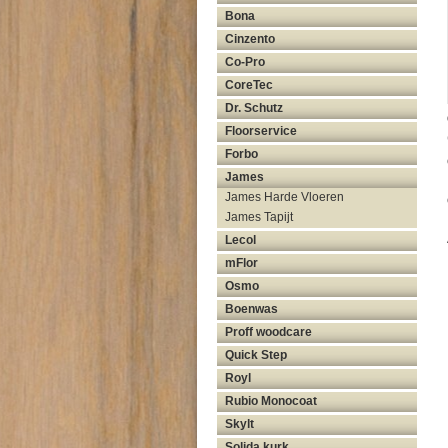
Bona
Cinzento
Co-Pro
CoreTec
Dr. Schutz
Floorservice
Forbo
James
James Harde Vloeren
James Tapijt
Lecol
mFlor
Osmo
Boenwas
Proff woodcare
Quick Step
Royl
Rubio Monocoat
Skylt
Solida kurk