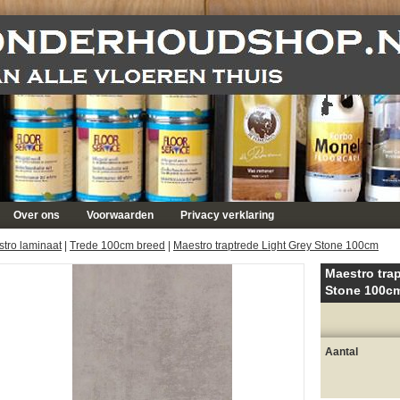
Over ons
Voorwaarden
Privacy verklaring
tro laminaat
|
Trede 100cm breed
|
Maestro traptrede Light Grey Stone 100cm
Maestro tra
Stone 100c
Aantal