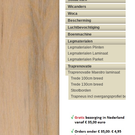
Wicanders
Woca
Bescherming
Luchtbevochtiging
Boenmachine
Legmaterialen
Legmaterialen Plinten
Legmaterialen Laminaat
Legmaterialen Parket
Traprenovatie
Traprenovatie Maestro laminaat
Trede 100cm breed
Trede 130cm breed
Stootborden
Trapneus incl overgangsprofiel bovenzi