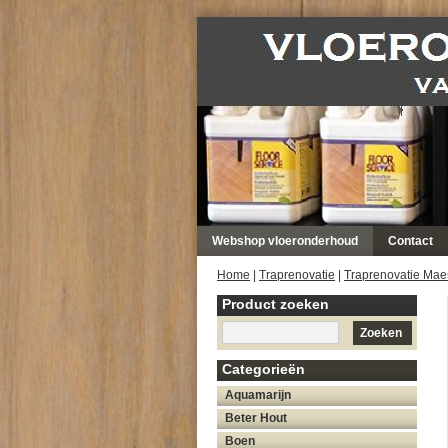
Webshop vloeronderhoud
Contact
Home
|
Traprenovatie
|
Traprenovatie Maes
Product zoeken
Zoeken
Categorieën
Aquamarijn
Beter Hout
Boen