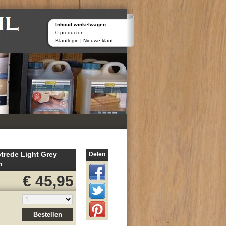
Inhoud winkelwagen:
0 producten
Klantlogin
|
Nieuwe klant
ptrede Light Grey
Delen
m
€ 45,95
Bestellen