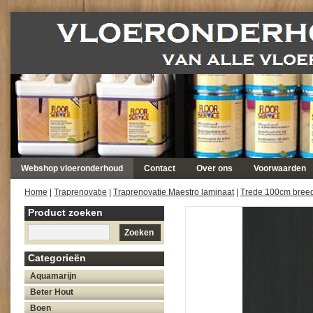
Webshop vloeronderhoud
Contact
Over ons
Voorwaarden
Home
|
Traprenovatie
|
Traprenovatie Maestro laminaat
|
Trede 100cm bree
Product zoeken
Zoeken
Categorieën
Aquamarijn
Beter Hout
Boen