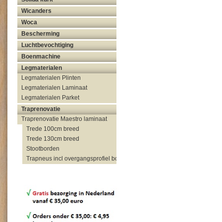
Wicanders
Woca
Bescherming
Luchtbevochtiging
Boenmachine
Legmaterialen
Legmaterialen Plinten
Legmaterialen Laminaat
Legmaterialen Parket
Traprenovatie
Traprenovatie Maestro laminaat
Trede 100cm breed
Trede 130cm breed
Stootborden
Trapneus incl overgangsprofiel bovenzijde trap