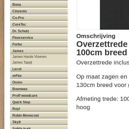
Bona
Cinzento
Co-Pro
CoreTec
Dr. Schutz
Omschrijving
Floorservice
Overzettrede
Forbo
100cm breed
James
James Harde Vloeren
Overzettrede inclu
James Tapijt
Lecol
Op maat zagen en v
mFlor
Osmo
130cm breed voor g
Boenwas
Proff woodcare
Afmeting trede: 10
Quick Step
hoog
Royl
Rubio Monocoat
Skylt
Solida kurk