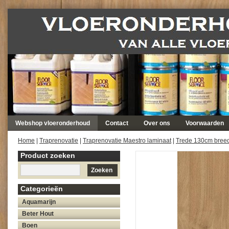
Webshop vloeronderhoud
Contact
Over ons
Voorwaarden
Home
|
Traprenovatie
|
Traprenovatie Maestro laminaat
|
Trede 130cm bree
Product zoeken
Zoeken
Categorieën
Aquamarijn
Beter Hout
Boen