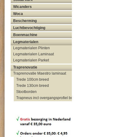
Wicanders
Woca
Bescherming
Luchtbevochtiging
Boenmachine
Legmaterialen
Legmaterialen Plinten
Legmaterialen Laminaat
Legmaterialen Parket
Traprenovatie
Traprenovatie Maestro laminaat
Trede 100cm breed
Trede 130cm breed
Stootborden
Trapneus incl overgangsprofiel bovenzijde trap