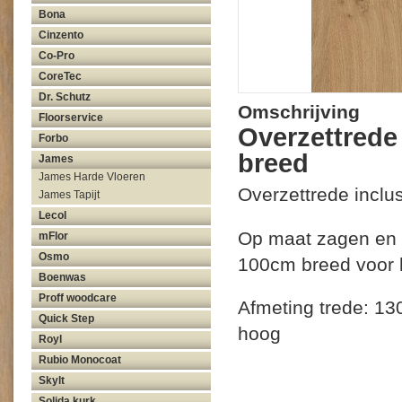
Bona
Cinzento
Co-Pro
CoreTec
Dr. Schutz
Omschrijving
Floorservice
Overzettrede
Forbo
breed
James
James Harde Vloeren
Overzettrede inclu
James Tapijt
Lecol
Op maat zagen en v
mFlor
Osmo
100cm breed voor k
Boenwas
Proff woodcare
Afmeting trede: 13
Quick Step
hoog
Royl
Rubio Monocoat
Skylt
Solida kurk