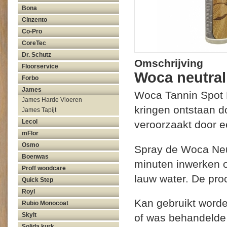
Bona
Cinzento
Co-Pro
CoreTec
Dr. Schutz
Omschrijving
Floorservice
Woca neutral
Forbo
James
Woca Tannin Spot Ne
James Harde Vloeren
kringen ontstaan do
James Tapijt
Lecol
veroorzaakt door e
mFlor
Osmo
Spray de Woca Neut
Boenwas
minuten inwerken 
Proff woodcare
lauw water. De pro
Quick Step
Royl
Kan gebruikt worde
Rubio Monocoat
Skylt
of was behandelde 
Solida kurk