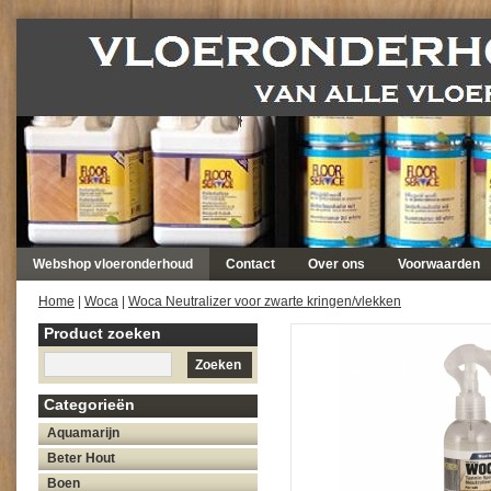
Webshop vloeronderhoud
Contact
Over ons
Voorwaarden
Home
|
Woca
|
Woca Neutralizer voor zwarte kringen/vlekken
Product zoeken
Zoeken
Categorieën
Aquamarijn
Beter Hout
Boen