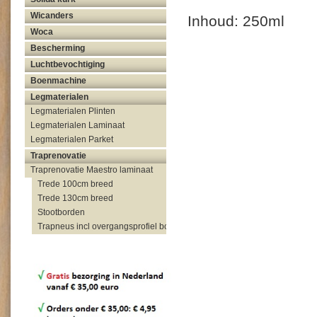
Wicanders
Inhoud: 250ml
Woca
Bescherming
Luchtbevochtiging
Boenmachine
Legmaterialen
Legmaterialen Plinten
Legmaterialen Laminaat
Legmaterialen Parket
Traprenovatie
Traprenovatie Maestro laminaat
Trede 100cm breed
Trede 130cm breed
Stootborden
Trapneus incl overgangsprofiel bovenzijde trap